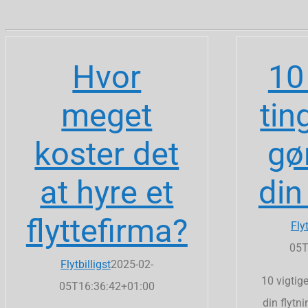
Hvor
10
meget
tin
koster det
gø
at hyre et
din
flyttefirma?
Flyt
05T
Flytbilligst
2025-02-
10 vigtige
05T16:36:42+01:00
din flytni