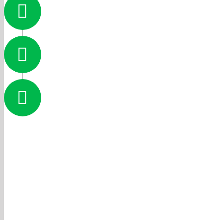
Få tilbud fra professione
Udfyld skemaet online 
Spar helt op til 70% på 