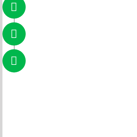
Få tilbud fra professione
Udfyld skemaet online 
Spar helt op til 70% på 